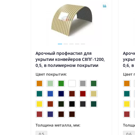
ля
Арочный профнастил для
Ароч
0ПГ-1160,
укрытии конвейеров С8ПГ-1200,
укрыт
0,5, в полимерном покрытии
0,6, 
Цвет покрытия:
Цвет 
Толщина металла, мм:
Толщи
0.5
0.6