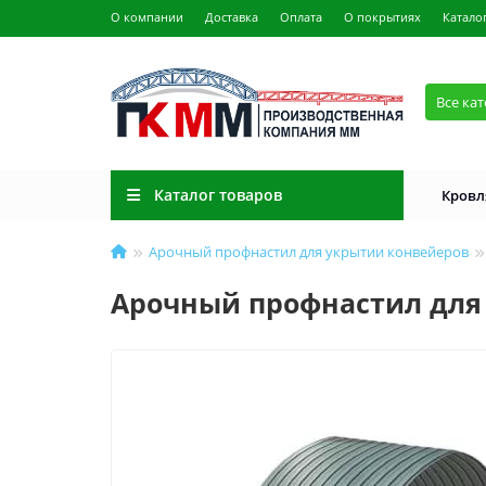
О компании
Доставка
Оплата
О покрытиях
Катало
Все ка
Каталог товаров
Кровл
Арочный профнастил для укрытии конвейеров
Арочный профнастил для 