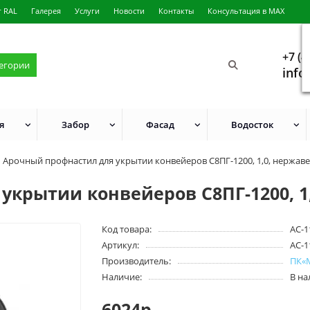
г RAL
Галерея
Услуги
Новости
Контакты
Консультация в MAX
+7 (4
тегории
info
я
Забор
Фасад
Водосток
Арочный профнастил для укрытии конвейеров С8ПГ-1200, 1,0, нержа
укрытии конвейеров С8ПГ-1200, 
Код товара:
АС-1
Артикул:
АС-1
Производитель:
ПК«
Наличие:
В н
6024р.