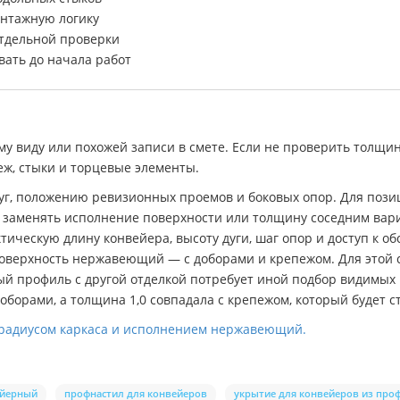
онтажную логику
тдельной проверки
вать до начала работ
му виду или похожей записи в смете. Если не проверить толщи
еж, стыки и торцевые элементы.
 дуг, положению ревизионных проемов и боковых опор. Для по
я заменять исполнение поверхности или толщину соседним вар
ктическую длину конвейера, высоту дуги, шаг опор и доступ к
 поверхность нержавеющий — с доборами и крепежом. Для этой 
й профиль с другой отделкой потребует иной подбор видимых
орами, а толщина 1,0 совпадала с крепежом, который будет ст
, радиусом каркаса и исполнением нержавеющий.
ейерный
профнастил для конвейеров
укрытие для конвейеров из про