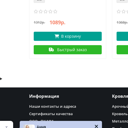
1089р.
1312р.
1368р.
В корзину
аз
Быстрый заказ
Информация
Кровл
Наши контакты и адреса
Арочный
Сертификаты качества
Кровель
ООО «ПК ММ»
Металл
Анна