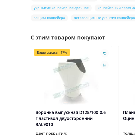
укрыытие конвейерное арочное
конвейерный профна
защита конвейера
ветрозащитные укрытия конвейер
С этим товаром покупают
Ваша скидка: -17%
Воронка выпускная D125/100-0.6
Планк
Пластизол двухсторонний
Оцин
RAL9010
Цвет покрытия:
Толщи