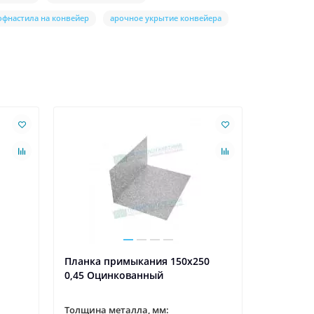
офнастила на конвейер
арочное укрытие конвейера
Ваша скидк
Планка примыкания 150х250
Планка т
0,45 Оцинкованный
Оцинков
Толщина металла, мм:
Толщина 