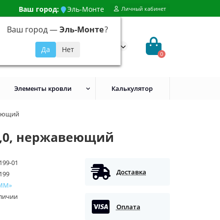
Ваш город:
Эль-Монте
Личный кабинет
Ваш город —
Эль-Монте
?
99) 648-92-94
@evroshtaketnikmoskva.ru
0
Элементы кровли
Калькулятор
веющий
1,0, нержавеющий
199-01
Доставка
199
ММ»
аличии
Оплата