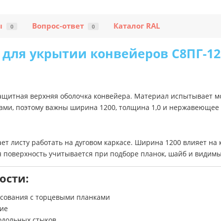
ы
Вопрос-ответ
Каталог RAL
0
0
для укрытии конвейеров С8ПГ-12
защитная верхняя оболочка конвейера. Материал испытывает м
ами, поэтому важны ширина 1200, толщина 1,0 и нержавеющее
ет листу работать на дуговом каркасе. Ширина 1200 влияет на 
я поверхность учитывается при подборе планок, шайб и видим
ости:
сования с торцевыми планками
ние
одольных стыков