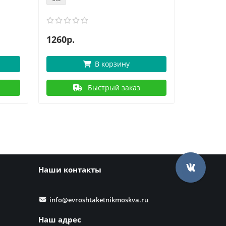
1260р.
1
1588р.
В корзину
Быстрый заказ
Наши контакты
info@evroshtaketnikmoskva.ru
Наш адрес