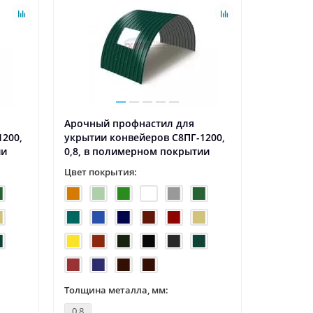
Арочный профнастил для
Арочный
1200,
укрытии конвейеров С8ПГ-1200,
укрытии 
ии
0,8, в полимерном покрытии
0,9, в п
Цвет покрытия:
Цвет пок
Толщина металла, мм:
Толщина 
0.8
0.9