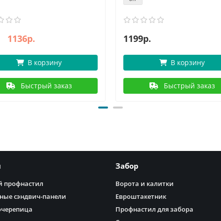
1136р.
1199р.
В корзину
В корзину
Быстрый заказ
Быстрый заказ
я
Забор
 профнастил
Ворота и калитки
ные сэндвич-панели
Евроштакетник
очерепица
Профнастил для забора