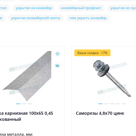
стил
укрытие на конвейер
конвейерный профлист
укрытие из пр
ов
укрытие конвейерной ленты
чем укрыть конвейер
Ваша скидка: -17%
а карнизная 100х65 0,45
Саморезы 4,8х70 цинк
кованный
на металла, мм: