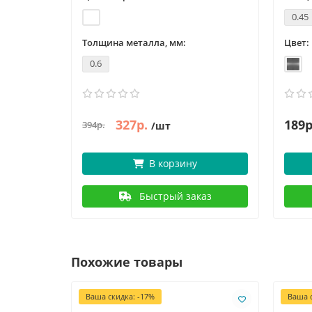
0.45
Толщина металла, мм:
Цвет:
0.6
327р.
189р
394р.
/шт
В корзину
Быстрый заказ
Похожие товары
Ваша скидка: -17%
Ваша с