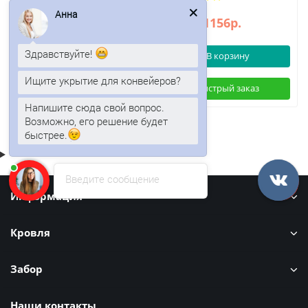
Анна
1104р.
1156р.
1393р.
Здравствуйте!
В корзину
В корзину
Ищите укрытие для конвейеров?
Быстрый заказ
Быстрый заказ
Напишите сюда свой вопрос.
Возможно, его решение будет
быстрее.
Введите сообщение
Информация
Кровля
Забор
Наши контакты