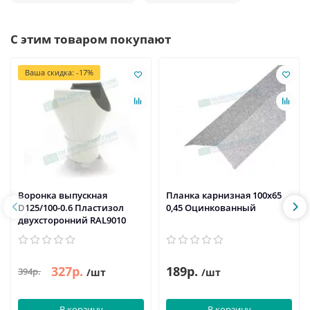
С этим товаром покупают
Ваша скидка: -17%
Воронка выпускная
Планка карнизная 100х65
D125/100-0.6 Пластизол
0,45 Оцинкованный
двухсторонний RAL9010
327р.
189р.
394р.
/шт
/шт
В корзину
В корзину