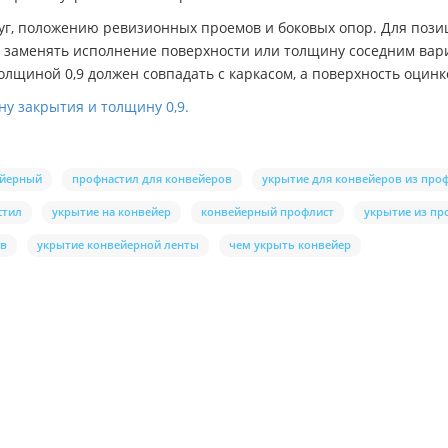
 дуг, положению ревизионных проемов и боковых опор. Для по
я заменять исполнение поверхности или толщину соседним вар
олщиной 0,9 должен совпадать с каркасом, а поверхность оцин
ну закрытия и толщину 0,9.
ейерный
профнастил для конвейеров
укрытие для конвейеров из про
стил
укрытие на конвейер
конвейерный профлист
укрытие из пр
ов
укрытие конвейерной ленты
чем укрыть конвейер