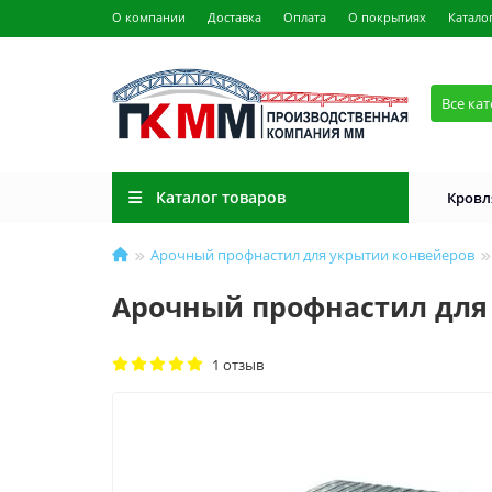
О компании
Доставка
Оплата
О покрытиях
Катало
Все ка
Каталог товаров
Кровл
Арочный профнастил для укрытии конвейеров
Арочный профнастил для 
1 отзыв