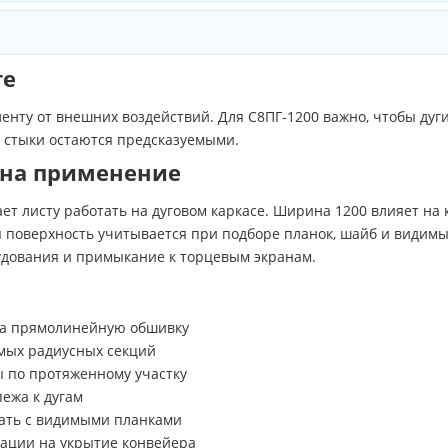
те
ленту от внешних воздействий. Для С8ПГ-1200 важно, чтобы ду
а стыки остаются предсказуемыми.
 на применение
ет листу работать на дуговом каркасе. Ширина 1200 влияет на 
ая поверхность учитывается при подборе планок, шайб и видим
рудования и примыкание к торцевым экранам.
 на прямолинейную обшивку
мых радиусных секций
 по протяженному участку
ежа к дугам
ать с видимыми планками
ации на укрытие конвейера