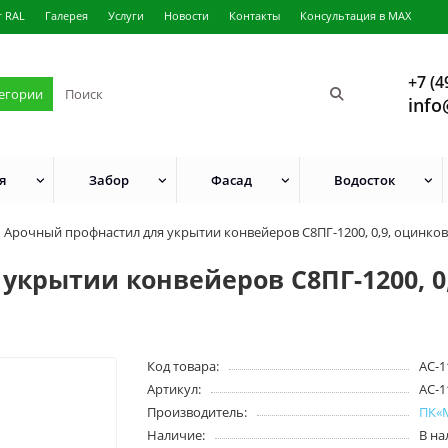
г RAL
Галерея
Услуги
Новости
Контакты
Консультация в MAX
+7 (4
тегории
info
я
Забор
Фасад
Водосток
Арочный профнастил для укрытии конвейеров С8ПГ-1200, 0,9, оцинко
укрытии конвейеров С8ПГ-1200, 0
Код товара:
АС-1
Артикул:
АС-1
Производитель:
ПК«
Наличие:
В н