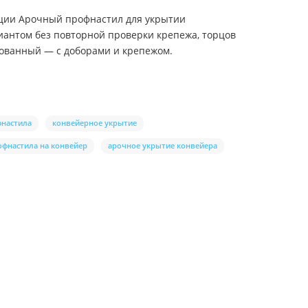
зиции Арочный профнастил для укрытии
иантом без повторной проверки крепежа, торцов
кованный — с доборами и крепежом.
фнастила
конвейерное укрытие
офнастила на конвейер
арочное укрытие конвейера