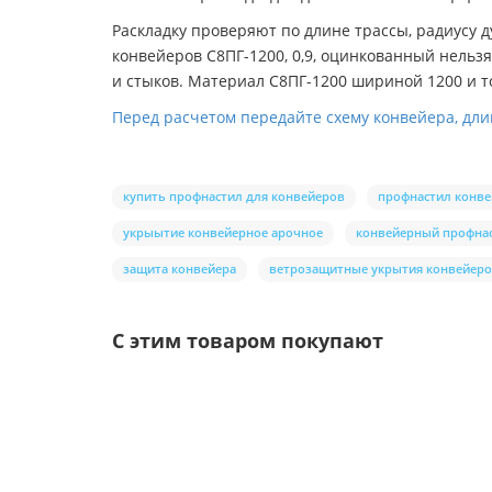
Раскладку проверяют по длине трассы, радиусу
конвейеров С8ПГ-1200, 0,9, оцинкованный нельз
и стыков. Материал С8ПГ-1200 шириной 1200 и т
Перед расчетом передайте схему конвейера, дли
купить профнастил для конвейеров
профнастил конв
укрыытие конвейерное арочное
конвейерный профна
защита конвейера
ветрозащитные укрытия конвейер
С этим товаром покупают
Ваша скидка: -17%
/шт