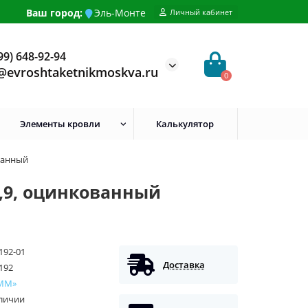
Ваш город:
Эль-Монте
Личный кабинет
99) 648-92-94
@evroshtaketnikmoskva.ru
0
Элементы кровли
Калькулятор
ванный
,9, оцинкованный
192-01
Доставка
192
ММ»
аличии