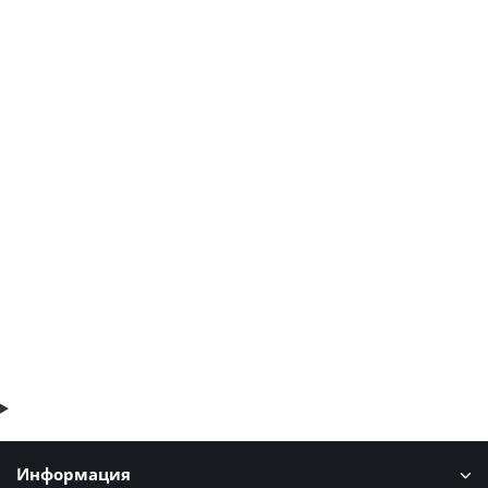
Снегозадержатель для мягкой кровли RAL 6020
70р.
84р.
В корзину
Быстрый заказ
Информация