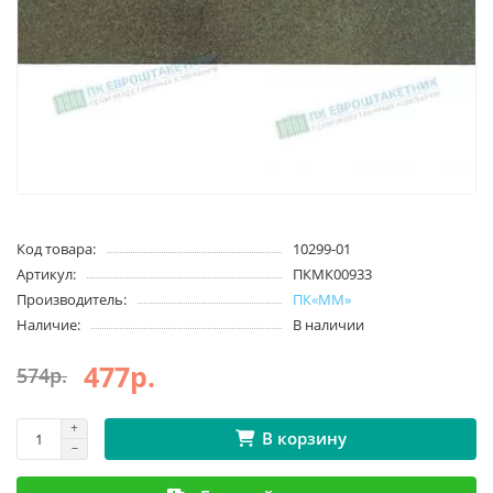
Код товара:
10299-01
Артикул:
ПКМК00933
Производитель:
ПК«ММ»
Наличие:
В наличии
477р.
574р.
В корзину