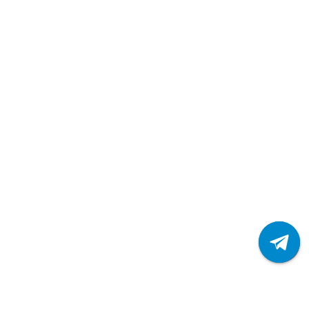
ТЕХНОНИКОЛЬ Гибкая черепица, Сальса, Авокадо
388р.
468р.
В корзину
Быстрый заказ
Ваша скидка: -17%
/шт