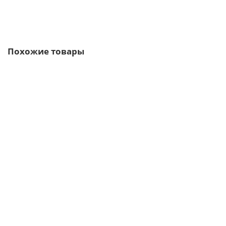
Быстрый заказ
Похожие товары
/шт
Снегозадержатель для мягкой кровли RAL 5005
74р.