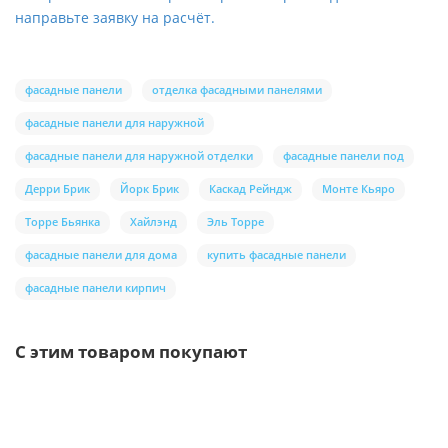
направьте заявку на расчёт.
фасадные панели
отделка фасадными панелями
фасадные панели для наружной
фасадные панели для наружной отделки
фасадные панели под
Дерри Брик
Йорк Брик
Каскад Рейндж
Монте Кьяро
Торре Бьянка
Хайлэнд
Эль Торре
фасадные панели для дома
купить фасадные панели
фасадные панели кирпич
С этим товаром покупают
Ваша скидка: -17%
/м2